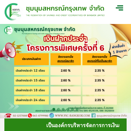
เป็นองค์กรบริหารจัดการการเงินและการลงทุน